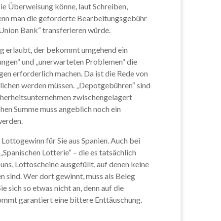
Die Überweisung könne, laut Schreiben,
enn man die geforderte Bearbeitungsgebühr
nion Bank“ transferieren würde.
ng erlaubt, der bekommt umgehend ein
ungen“ und „unerwarteten Problemen“ die
ngen erforderlich machen. Da ist die Rede von
eglichen werden müssen. „Depotgebühren“ sind
Sicherheitsunternehmen zwischengelagert
hen Summe muss angeblich noch ein
werden.
en Lottogewinn für Sie aus Spanien. Auch bei
Spanischen Lotterie“ – die es tatsächlich
 uns, Lottoscheine ausgefüllt, auf denen keine
 sind. Wer dort gewinnt, muss als Beleg
ie sich so etwas nicht an, denn auf die
mt garantiert eine bittere Enttäuschung.