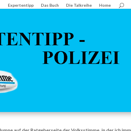
Expertentipp
Das Buch
Die Talkreihe
Home
lumne auf der Ratgeberseite der Volksstimme, in der ich imme