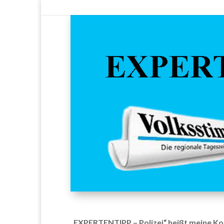
„EXPERTENTIPP – Polizei“
heißt meine Ko