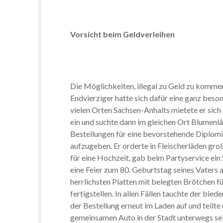
Vorsicht beim Geldverleihen
Die Möglichkeiten, illegal zu Geld zu kommen,
Endvierziger hatte sich dafür eine ganz bes
vielen Orten Sachsen-Anhalts mietete er sic
ein und suchte dann im gleichen Ort Blumenlä
Bestellungen für eine bevorstehende Diplom
aufzugeben. Er orderte in Fleischerläden gr
für eine Hochzeit, gab beim Partyservice ein 
eine Feier zum 80. Geburtstag seines Vaters au
herrlichsten Platten mit belegten Brötchen fu
fertigstellen. In allen Fällen tauchte der bie
der Bestellung erneut im Laden auf und teilte
gemeinsamen Auto in der Stadt unterwegs sei